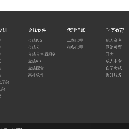
培训
金蝶软件
代理记账
学历教育
类
金蝶KIS
工商代理
成人高考
类
金蝶云
税务代理
网络教育
类
金蝶云售后服务
开大
证
金蝶K3
成人中专
类
金蝶配套
自学考试
类
高格软件
提升服务
医疗类
机类
类