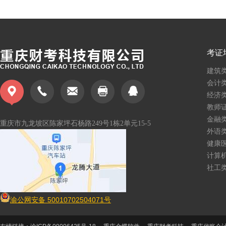
考证
建筑
会计
经济
教师
金融
重庆市九龙坡区陈家坪石杨路
249号1栋2单元15-5
外语
健康
计算
社工
渝公网安备 50010702504071号