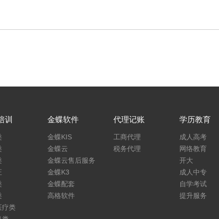
培训
金蝶软件
代理记账
学历教育
类
金蝶KIS
工商代理
成人高考
类
金蝶云
税务代理
网络教育
类
金蝶云售后服务
开大
证
金蝶K3
成人中专
类
金蝶配套
自学考试
类
高格软件
提升服务
医疗类