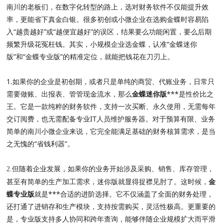
南川的老板们，在数字化转型的路上，选对财务软件不仅能提升效
率，更能省下真金白银。很多初创或小微企业在选购金蝶时容易陷
入“越贵越好”或“越便宜越好”的误区，结果要么功能闲置，要么后期
频繁升级花冤枉钱。其实，小规模企业选金蝶，认准“金蝶迷你
版”和“金蝶专业版”的精准定位，就能把钱花在刀刃上。
1.如果你的企业是初创期，或者只是单纯的商贸、代账业务，日常只
需要做账、出报表、管管现金流水，那么
金蝶迷你版
***是性价比之
王。它是一款纯粹的财务软件，支持一次买断、永久使用，无需每年
交订阅费，也无需配备专业IT人员维护服务器。对于预算有限、业务
简单的南川小微企业来说，它完全能满足基础的财务核算需求，是当
之无愧的“省钱利器”。
但随着企业发展，如果你的业务开始涉及采购、销售、库存管理，
2.
甚至有简单的生产加工需求，迷你版就显得捉襟见肘了。这时候，
金
蝶专业版
就是***合适的进阶选择。它不仅涵盖了全面的财务处理，
还打通了进销存和生产模块，支持按需购买，灵活性极高。更重要的
是，专业版支持多人协同和跨年查询，能够伴随企业规模扩大而平滑