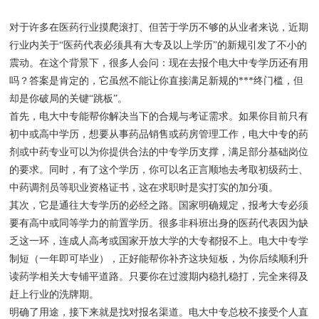
对于许多在医药行业摸爬滚打、但苦于学历不够的从业者来说，近期
行业内关于“医药代表必须具有大专及以上学历”的新规引发了不小的
震动。在这个背景下，很多人会问：现在去报个电大中专学历还有用
吗？答案是肯定的，它虽然不能让你直接满足新规的***终门槛，但
却是你破局的关键“跳板”。
首先，电大中专能帮你解决当下的合规与考证需求。如果你目前只有
初中或高中学历，想要从事药品销售或药房管理工作，电大中专的药
剂或中药专业可以为你提供合法的中专学历支撑，满足部分基础岗位
的要求。同时，有了这个学历，你可以名正言顺地去考取初级药士、
中药调剂员等职业资格证书，这在求职时是实打实的加分项。
其次，它是通往大专学历的必经之路。国家明确规定，报考大专必须
要有高中或同等学力的前置学历。很多非科班出身的医药代表因为缺
乏这一环，连成人高考或国家开放大学的大专都报不上。电大中专学
制短（一年即可毕业），正好能帮你补齐这块短板，为你后续顺利升
读药学相关大专铺平道路。只要你在过渡期内稳扎稳打，完全来得及
赶上行业的洗牌期。
明确了用途，接下来就是找对报名渠道。电大中专总校不接受个人直