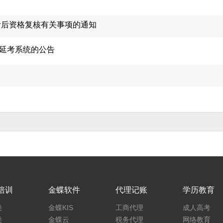
考后资格复核有关事项的通知
或延考系统的公告
培训
金蝶软件
代理记账
学历教育
类
金蝶KIS
工商代理
成人高考
类
金蝶云
税务代理
网络教育