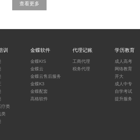
查看更多
培训
金蝶软件
代理记账
学历教育
类
金蝶KIS
工商代理
成人高考
类
金蝶云
税务代理
网络教育
类
金蝶云售后服务
开大
证
金蝶K3
成人中专
类
金蝶配套
自学考试
类
高格软件
提升服务
医疗类
机类
类