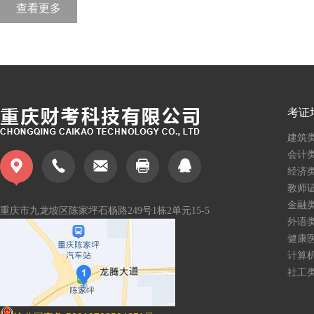
查看更多
考证
建筑
会计
经济
教师
金融
重庆市九龙坡区陈家坪石杨路
249号1栋2单元15-5
外语
健康
计算
社工